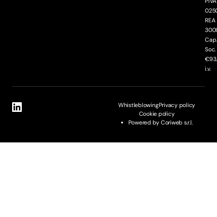
PIVA
025
REA
300
Cap
Soc.
€93
i.v.
Whistleblowing
Privacy policy
Cookie policy
Powered by Coriweb s.r.l.