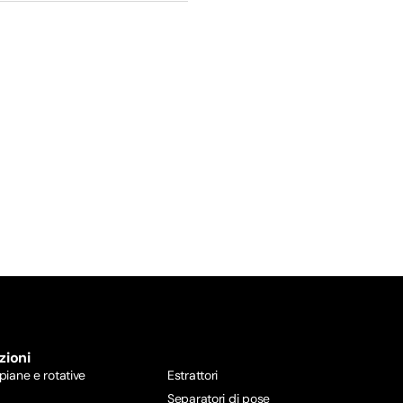
zioni
 piane e rotative
Estrattori
Separatori di pose