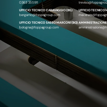
0363 355911
treviso@foppagro
UFFICIO TECNICO CARAVAGGIO (BG)
UFFICIO TECNICO
bergamo@foppagroup.com
macerata@foppag
UFFICIO TECNICO SASSO MARCONI (BO)
AMMINISTRAZIONE
bologna@foppagroup.com
amministrazione@