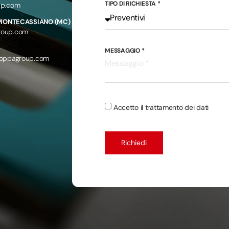
TIPO DI RICHIESTA *
up.com
 MONTECASSIANO (MC)
roup.com
MESSAGGIO *
foppagroup.com
Accetto il trattamento dei dati
Richiedi