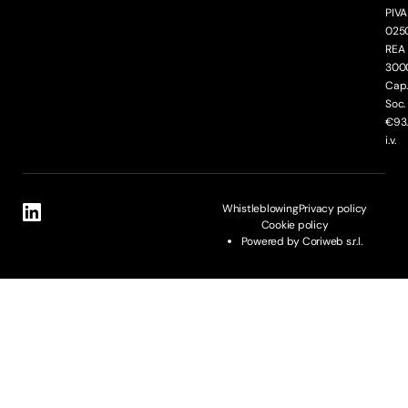
PIVA
025
REA
300
Cap
Soc.
€93
i.v.
Whistleblowing
Privacy policy
Cookie policy
Powered by Coriweb s.r.l.